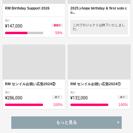
RM Birthday Support 2026
2025 j-hope birthday & first solo c
o...
累計
¥147,000
このプロジェクトは終了いたしまし
募集中
た。
59
%
RM センイルお祝い広告2024②
RM センイルお祝い広告2024①
累計
累計
¥286,000
¥132,000
終了
終了
100
%
100
%
もっと見る