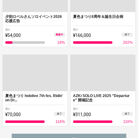
夕刻ロベルさんソロイベント2026
夏色まつり8周年＆誕生日企画
応援広告
累計
累計
¥54,000
¥166,000
募集中
終了
18
%
202
%
夏色まつり hololive 7th fes. Ridin'
AZKi SOLO LiVE 2025 ”Departur
on Dr...
e” 開催記念
累計
累計
¥70,000
¥311,000
終了
終了
116
%
116
%