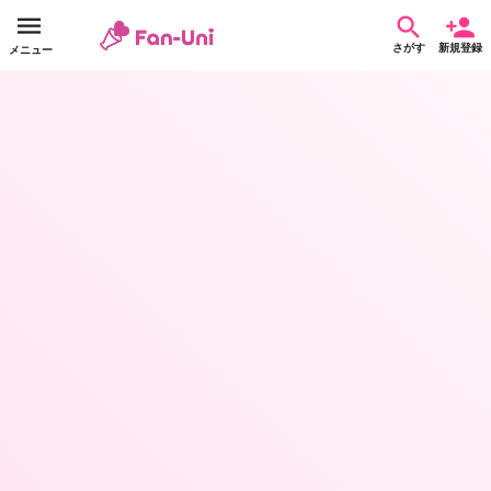
さがす
新規登録
メニュー
ZEROBASEONE SUNGHANBIN 2026センイル応援広告企画
集まった金額
達成率
詳細
¥225,500
61%