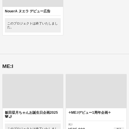
NouerA ヌエラ デビュー広告
このプロジェクトは終了いたしまし
た。
ME:I
飯田栞月ちゃんお誕生日企画2025
✧︎ME:Iデビュー1周年企画✧︎
🐼🌙
累計
このプロジェクトは終了いたしまし