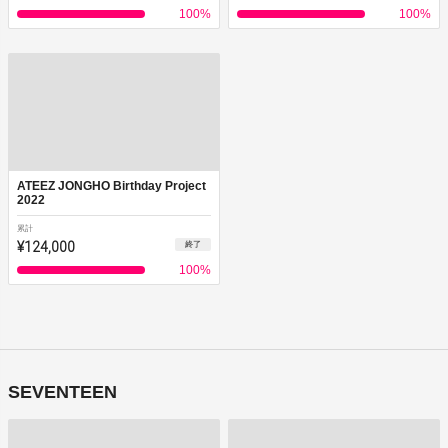
100
%
100
%
ATEEZ JONGHO Birthday Project
2022
累計
¥124,000
終了
100
%
SEVENTEEN