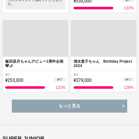
¥535,000
終了
た。
133
%
飯田栞月ちゃんデビュー1周年企画
清水恵子ちゃん Birthday Project
🐼🌙
2024
累計
累計
¥253,000
¥379,000
終了
終了
132
%
126
%
もっと見る
SUPER JUNIOR