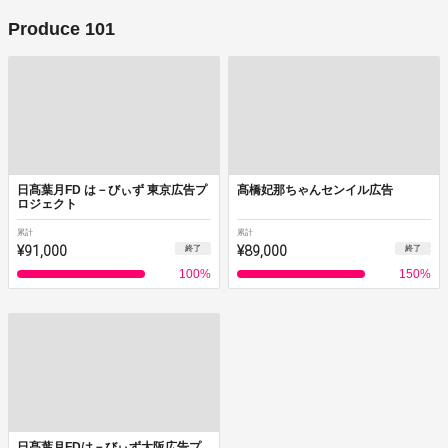
Produce 101
日髙葉月FD は－びぃず 東京広告プ
髙橋妃那ちゃんセンイル広告
ロジェクト
累計
累計
¥91,000
¥89,000
終了
終了
100
%
150
%
日髙葉月FDは－びぃず大阪広告プ