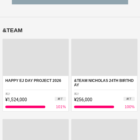
&TEAM
HAPPY EJ DAY PROJECT 2026
&TEAM NICHOLAS 24TH BIRTHD
AY
累計
累計
¥1,524,000
¥256,000
終了
終了
101
%
100
%