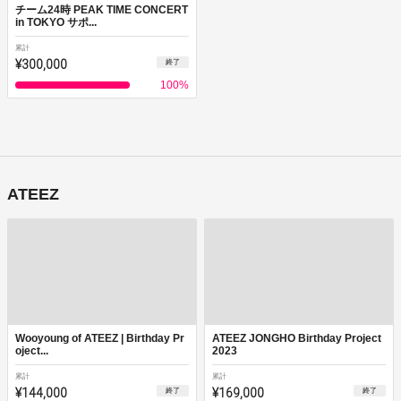
チーム24時 PEAK TIME CONCERT
in TOKYO サポ...
累計
¥300,000
終了
100
%
ATEEZ
Wooyoung of ATEEZ | Birthday Pr
ATEEZ JONGHO Birthday Project
oject...
2023
累計
累計
¥144,000
¥169,000
終了
終了