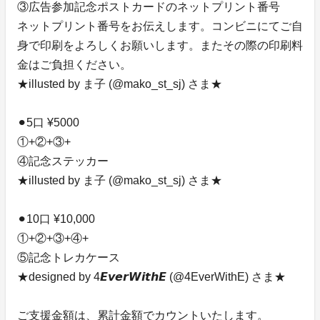
③広告参加記念ポストカードのネットプリント番号
ネットプリント番号をお伝えします。コンビニにてご自
身で印刷をよろしくお願いします。またその際の印刷料
金はご負担ください。
★illusted by ま子 (@mako_st_sj) さま★
⚫︎5口 ¥5000
①+②+③+
④記念ステッカー
★illusted by ま子 (@mako_st_sj) さま★
⚫︎10口 ¥10,000
①+②+③+④+
⑤記念トレカケース
★designed by 4𝙀𝙫𝙚𝙧𝙒𝙞𝙩𝙝𝙀 (@4EverWithE) さま★
ご支援金額は、累計金額でカウントいたします。