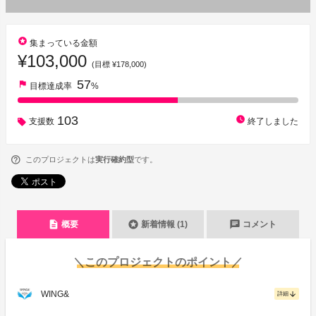
stars
集まっている金額
¥103,000
(目標 ¥178,000)
57
flag
目標達成率
%
103
watch_later
支援数
終了しました
このプロジェクトは
実行確約型
です。
description
stars
chat
概要
新着情報 (1)
コメント
＼このプロジェクトのポイント／
WING&
arrow_downward
詳細