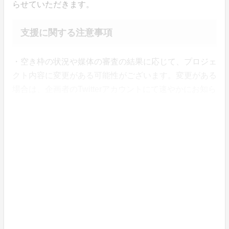
らせていただきます。
支援に関する注意事項
・空き枠の状況や媒体の審査の結果に応じて、プロジェ
クト内容に変更がある可能性がございます。変更がある
場合は、企画者のTwitterアカウントにて速やかにお知ら
せします。
・個人情報はFan-Uniを運営する株式会社Fanationによ
って管理されます。詳しくはプライバシーポリシーをご
覧ください。
・支援金は株式会社Fanationによって企画の終了まで管
理されます。
・本企画について、ご本人の公式アカウントや所属事務