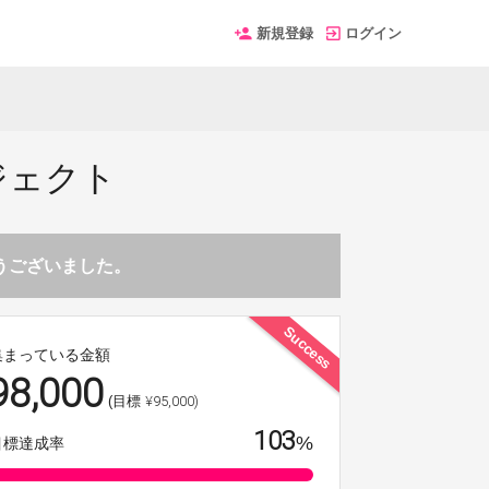
新規登録
ログイン
ジェクト
とうございました。
Success
集まっている金額
98,000
¥95,000)
(目標
103
%
目標達成率