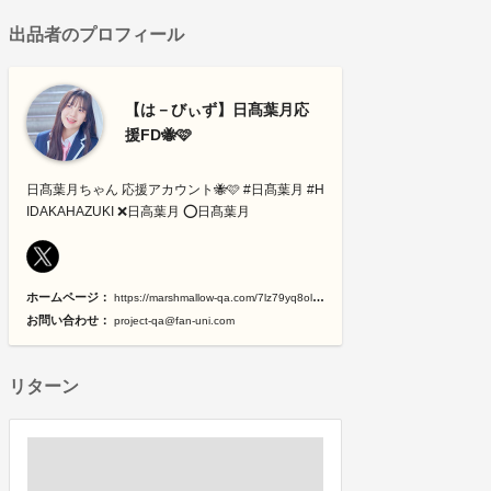
出品者のプロフィール
【は－びぃず】日髙葉月応
援FD🐝🩷
日髙葉月ちゃん 応援アカウント🐝🩷 #日髙葉月 #H
IDAKAHAZUKI ❌日高葉月 ⭕️日髙葉月
ホームページ：
https://marshmallow-qa.com/7lz79yq8olxbud7?utm_medium=url_text&utm_source=promotion
お問い合わせ：
project-qa@fan-uni.com
リターン