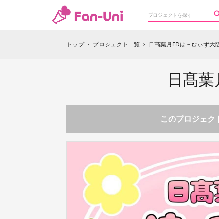
トップ
プロジェクト一覧
日髙葉月FDは－びぃず大
chevron_right
chevron_right
日髙葉
このプロジェクト