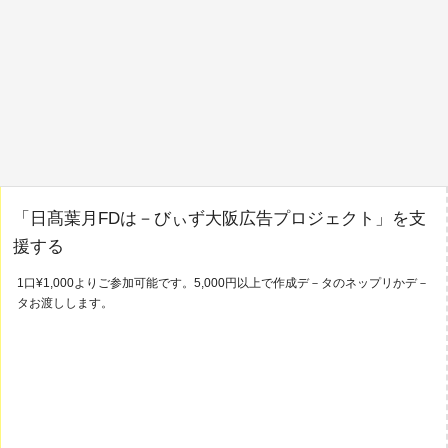
「日髙葉月FDは－びぃず大阪広告プロジェクト」を支
援する
1口¥1,000よりご参加可能です。5,000円以上で作成デ－タのネップリかデ－
タお渡しします。