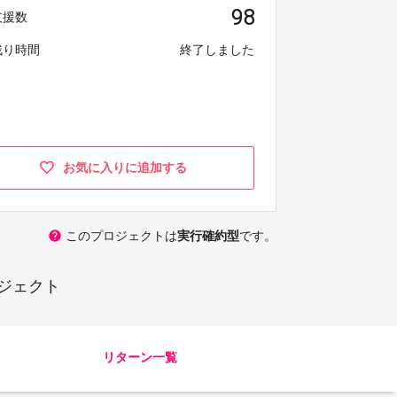
98
支援数
残り時間
終了しました
お気に入りに追加する
help
このプロジェクトは
実行確約型
です。
ジェクト
リターン一覧