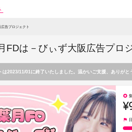
阪広告プロジェクト
月FDは－びぃず大阪広告プロ
は2023/11/01に終了いたしました。温かいご支援、ありが
stars
¥
flag