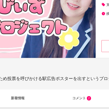
local_offer
watch_later
ため投票を呼びかける駅広告ポスターを出すというプロ
新着情報
コメント
2