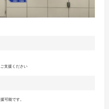
済
りご支援ください
支援可能です。