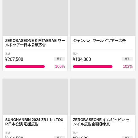
ZEROBASEONE KIMTAERAE ワー
ジャンハオ ワールドツアー広告
ルドツアー日本公演広告
累計
累計
¥207,500
¥134,000
終了
終了
100
%
102
%
SUNGHANBIN 2024 ZB1 1st TOU
ZEROBASEONE キムギュビン セ
R日本公演 応援広告
ンイル広告企画③東京
累計
累計
終了
終了