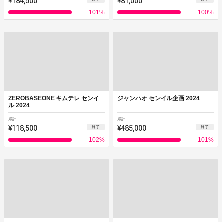
¥184,500
¥81,000
101
%
100
%
ZEROBASEONE キムテレ センイ
ジャンハオ センイル企画 2024
ル 2024
累計
累計
¥118,500
¥485,000
終了
終了
102
%
101
%