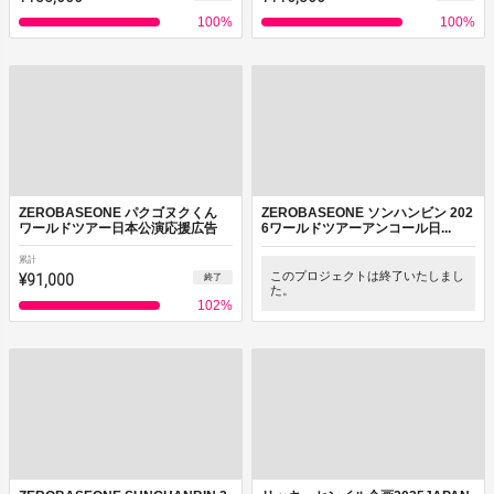
100
%
100
%
ZEROBASEONE パクゴヌクくん
ZEROBASEONE ソンハンビン 202
ワールドツアー日本公演応援広告
6ワールドツアーアンコール日...
累計
¥91,000
このプロジェクトは終了いたしまし
終了
た。
102
%