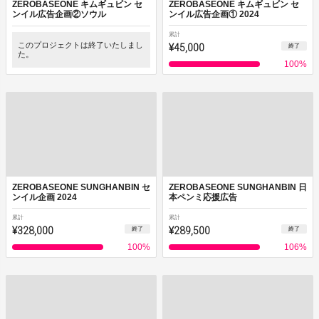
ZEROBASEONE キムギュビン セ
ZEROBASEONE キムギュビン セ
ンイル広告企画②ソウル
ンイル広告企画① 2024
累計
このプロジェクトは終了いたしまし
¥45,000
終了
た。
100
%
ZEROBASEONE SUNGHANBIN セ
ZEROBASEONE SUNGHANBIN 日
ンイル企画 2024
本ペンミ応援広告
累計
累計
¥328,000
¥289,500
終了
終了
100
%
106
%