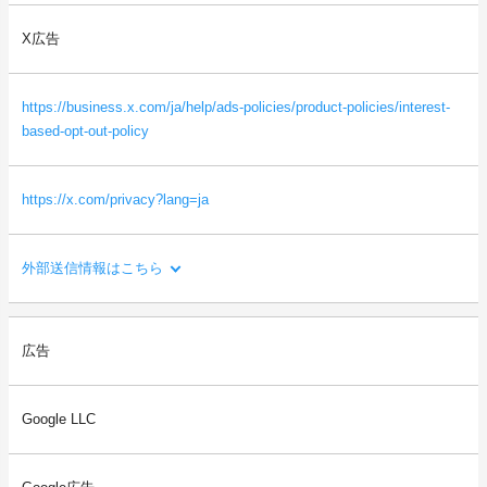
ス、画面解像度など）
・本サイトを閲覧した端末の識別情報（識別子など）
X広告
・閲覧したページに関する情報（URL、閲覧日時、ページタイト
ルなど）
・本サイトの直前に閲覧したサイトのURL（リファラー情報）
https://business.x.com/ja/help/ads-policies/product-policies/interest-
等
based-opt-out-policy
https://x.com/privacy?lang=ja
外部送信情報はこちら
利用目的：
広告
ご利用者様の閲覧状況をもとに、ご利用者様の関心・嗜好にあわ
せた広告を配信するため。
Google LLC
送信される利用者情報：
・本サイトを閲覧した端末の情報（OS、ブラウザ情報、IPアドレ
ス、画面解像度など）