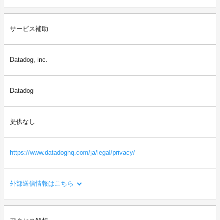
利用目的：
サービス補助
外部送信に使用するタグの設置・管理を行うため。
送信される利用者情報：
Datadog, inc.
・本サイトを閲覧した端末の情報（OS、ブラウザ情報、IPアドレ
ス、画面解像度など）
・本サイトを閲覧した端末の識別情報（識別子など）
Datadog
・閲覧したページに関する情報（URL、閲覧日時、ページタイト
ルなど）
・本サイトの直前に閲覧したサイトのURL（リファラー情報）
提供なし
等
https://www.datadoghq.com/ja/legal/privacy/
外部送信情報はこちら
利用目的：