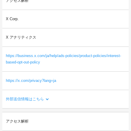
アクセス解析
ご利用者様の利用環境やエラーを収集と分析を行い、サービスの
改修・改善に役立てるため。
X Corp.
送信される利用者情報：
・本サイトを閲覧した端末の情報（OS、ブラウザ情報、IPアドレ
ス、画面解像度など）
X アナリティクス
・本サイトを閲覧した端末の識別情報（識別子など）
・閲覧したページに関する情報（URL、閲覧日時、ページタイト
ルなど）
https://business.x.com/ja/help/ads-policies/product-policies/interest-
等
based-opt-out-policy
https://x.com/privacy?lang=ja
外部送信情報はこちら
利用目的：
アクセス解析
サイトの利用状況を分析し、サービスの改善に役立てるため。