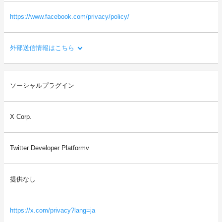
https://www.facebook.com/privacy/policy/
外部送信情報はこちら
利用目的：
ソーシャルプラグイン
Facebookへのシェアや「いいね！」等を行う機能や、会員登録・
ログインのためのアカウント連携を提供するため。
X Corp.
送信される利用者情報：
・本サイトを閲覧した端末の情報（OS、ブラウザ情報、IPアドレ
ス、画面解像度など）
Twitter Developer Platformv
・本サイトを閲覧した端末の識別情報（識別子など）
・閲覧したページに関する情報（URL、閲覧日時、ページタイト
ルなど）
提供なし
・本サイトの直前に閲覧したサイトのURL（リファラー情報）
等
https://x.com/privacy?lang=ja