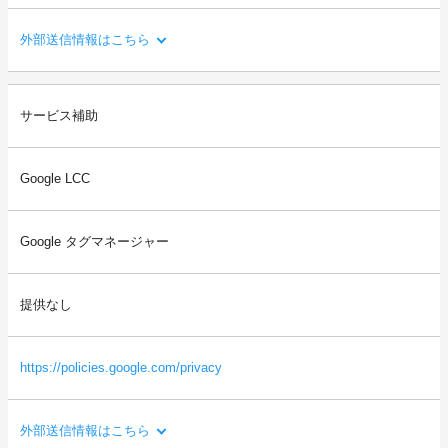
外部送信情報はこちら
利用目的：
サービス補助
Xへのシェアや「いいね」等を行う機能や、会員登録・ログイン
のためのアカウント連携を提供するため。
Google LCC
送信される利用者情報：
・本サイトを閲覧した端末の情報（OS、ブラウザ情報、IPアドレ
ス、画面解像度など）
Google タグマネージャー
・本サイトを閲覧した端末の識別情報（識別子など）
・閲覧したページに関する情報（URL、閲覧日時、ページタイト
ルなど）
提供なし
・本サイトの直前に閲覧したサイトのURL（リファラー情報）
等
https://policies.google.com/privacy
外部送信情報はこちら