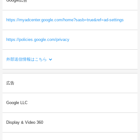
Google広告
・本サイトを閲覧した端末の識別情報（識別子など）
・閲覧したページに関する情報（URL、閲覧日時、ページタイト
ルなど）
https://myadcenter.google.com/home?sasb=true&ref=ad-settings
・本サイトの直前に閲覧したサイトのURL（リファラー情報）
等
https://policies.google.com/privacy
外部送信情報はこちら
利用目的：
広告
ご利用者様の閲覧状況をもとに、ご利用者様の関心・嗜好にあわ
せた広告を配信するため。
Google LLC
送信される利用者情報：
・本サイトを閲覧した端末の情報（OS、ブラウザ情報、IPアドレ
ス、画面解像度など）
Display & Video 360
・本サイトを閲覧した端末の識別情報（識別子など）
・閲覧したページに関する情報（URL、閲覧日時、ページタイト