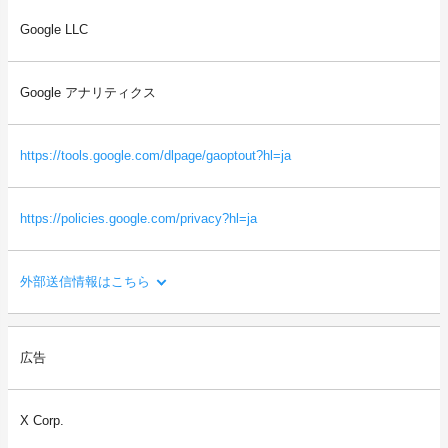
送信される利用者情報：
Google LLC
・本サイトを閲覧した端末の情報（OS、ブラウザ情報、IPアドレ
ス、画面解像度など）
・本サイトを閲覧した端末の識別情報（識別子など）
Google アナリティクス
・閲覧したページに関する情報（URL、閲覧日時、ページタイト
ルなど）
・本サイトの直前に閲覧したサイトのURL（リファラー情報）
https://tools.google.com/dlpage/gaoptout?hl=ja
等
https://policies.google.com/privacy?hl=ja
外部送信情報はこちら
利用目的：
広告
サイトの利用状況を分析し、サービスの改善に役立てるため。
送信される利用者情報：
X Corp.
・本サイトを閲覧した端末の情報（OS、ブラウザ情報、IPアドレ