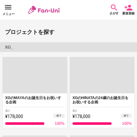
さがす
新規登録
メニュー
プロジェクトを探す
XG_
XGのMAYAのお誕生日をお祝いす
XGのHINATAの24歳のお誕生日を
る企画
お祝いする企画
累計
累計
¥178,000
¥178,000
終了
終了
100
%
100
%