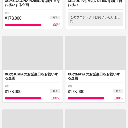
XGのCOCONAの20歳のお誕生日を
XG JURIAちゃんの21歳のお誕生日
お祝いする企画
お祝い
累計
¥178,000
このプロジェクトは終了いたしまし
終了
た。
100
%
XGのJURIAのお誕生日をお祝いす
XGのMAYAのお誕生日をお祝いす
る企画
る企画
累計
累計
¥178,000
¥178,000
終了
終了
100
%
100
%