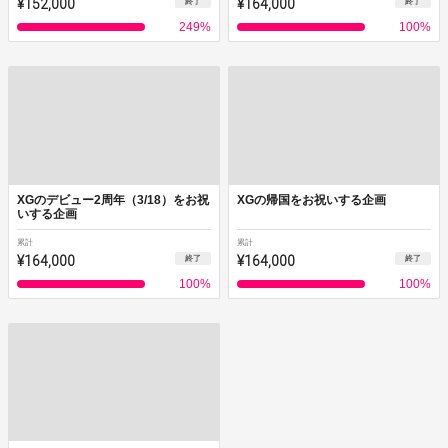
¥152,000
¥164,000
終了
終了
249
%
100
%
XGのデビュー2周年（3/18）をお祝
XGの帰国をお祝いする企画
いする企画
累計
累計
¥164,000
¥164,000
終了
終了
100
%
100
%