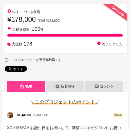
Success
stars
集まっている金額
¥178,000
(目標 ¥178,000)
100
flag
目標達成率
%
178
watch_later
支援数
終了しました
このプロジェクトは
実行確約型
です。
description
stars
chat
概要
新着情報
コメント
＼このプロジェクトのポイント／
XG❤️HACHIMAKI🦐
arrow_downward
詳細
XGのMAYAのお誕生日をお祝いして、新宿ユニカビジヨンにお祝い