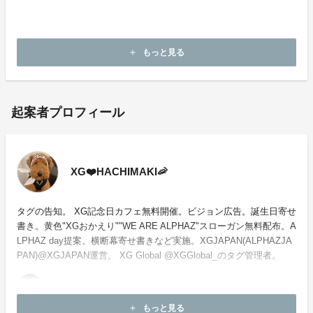
・本企画について、ご本人の公式アカウントや所属事務
所等へのお問い合わせはご遠慮願います。
もっと見る
add
起案者プロフィール
XG❤️HACHIMAKI🦐
タグの告知。 XG記念日カフェ無料開催。ビジョン広告。誕生日寄せ
書き。黄色"XGおかえり""WE ARE ALPHAZ"スローガン無料配布。A
LPHAZ day提案。横断幕寄せ書きなど実施。XGJAPAN(ALPHAZJA
PAN)@XGJAPAN運営。 XG Global @XGGlobal_のタグ管理者。
もっと見る
add