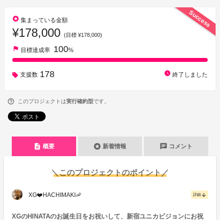
Success
stars
集まっている金額
¥178,000
(目標 ¥178,000)
100
flag
目標達成率
%
178
watch_later
支援数
終了しました
このプロジェクトは
実行確約型
です。
description
stars
chat
概要
新着情報
コメント
＼このプロジェクトのポイント／
XG❤️HACHIMAKI🦐
arrow_downward
詳細
XGのHINATAのお誕生日をお祝いして、新宿ユニカビジョンにお祝