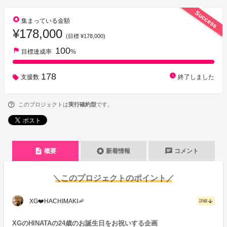
Success
stars
集まっている金額
¥178,000
(目標 ¥178,000)
100
flag
目標達成率
%
178
watch_later
支援数
終了しました
このプロジェクトは
実行確約型
です。
description
stars
chat
概要
新着情報
コメント
＼このプロジェクトのポイント／
XG❤️HACHIMAKI🦐
arrow_downward
詳細
XGのHINATAの24歳のお誕生日をお祝いする企画