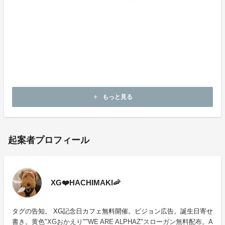
者に配送先情報が提供されます）。
・支援金は株式会社Fanationによって企画の終了まで管
理されます。
・本企画について、ご本人の公式アカウントや所属事務
所等へのお問い合わせはご遠慮願います。
もっと見る
add
起案者プロフィール
XG❤️HACHIMAKI🦐
タグの告知。 XG記念日カフェ無料開催。ビジョン広告。誕生日寄せ
書き。黄色"XGおかえり""WE ARE ALPHAZ"スローガン無料配布。A