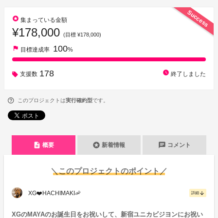
Success
stars
集まっている金額
¥178,000
(目標 ¥178,000)
100
flag
目標達成率
%
178
watch_later
支援数
終了しました
このプロジェクトは
実行確約型
です。
description
stars
chat
概要
新着情報
コメント
＼このプロジェクトのポイント／
XG❤️HACHIMAKI🦐
arrow_downward
詳細
XGのMAYAのお誕生日をお祝いして、新宿ユニカビジヨンにお祝い