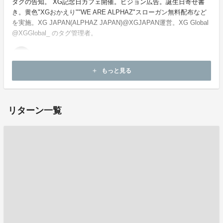
タグの告知。 XG記念日カフェ開催。ビジョン広告。誕生日寄せ書
き。黄色"XGおかえり""WE ARE ALPHAZ"スローガン無料配布など
を実施。XG JAPAN(ALPHAZ JAPAN)@XGJAPAN運営。XG Global
@XGGlobal_ のタグ管理者。
もっと見る
add
お問い合わせ：
project-qa@fan-uni.com
リターン一覧