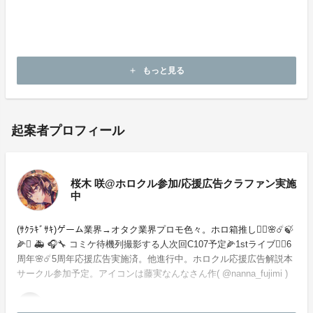
理されます。
・本企画について、ご本人の公式アカウントや所属事務
所等へのお問い合わせはご遠慮願います。
もっと見る
add
起案者プロフィール
桜木 咲@ホロクル参加/応援広告クラファン実施
中
(ｻｸﾗｷﾞｻｷ)ゲーム業界→オタク業界プロモ色々。ホロ箱推し🏴‍☠️🌸☄️🍃
🌽⚒️ 🚑 🎧🔧 コミケ待機列撮影する人次回C107予定🌽1stライブ🏴‍☠️6
周年🌸☄️5周年応援広告実施済。他進行中。ホロクル応援広告解説本
サークル参加予定。アイコンは藤実なんなさん作( @nanna_fujimi )