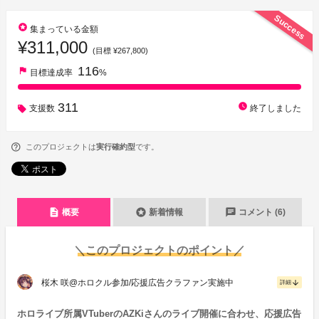
Success
stars
集まっている金額
¥311,000
(目標 ¥267,800)
116
flag
目標達成率
%
311
watch_later
支援数
終了しました
このプロジェクトは
実行確約型
です。
description
stars
chat
概要
新着情報
コメント (6)
＼このプロジェクトのポイント／
桜木 咲@ホロクル参加/応援広告クラファン実施中
arrow_downward
詳細
ホロライブ所属VTuberのAZKiさんのライブ開催に合わせ、応援広告