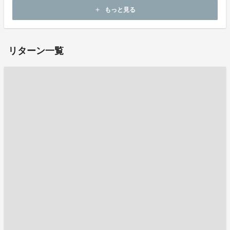
もっと見る
add
お問い合わせ：
project-qa@fan-uni.com
リターン一覧