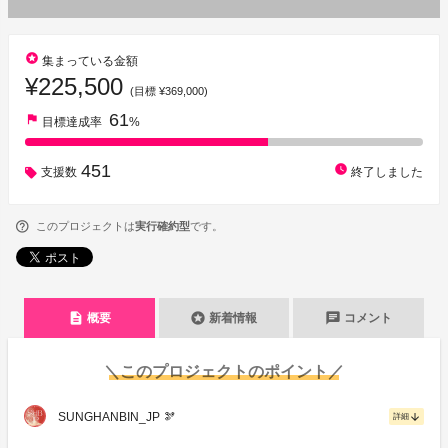
stars
集まっている金額
¥225,500
(目標 ¥369,000)
61
flag
目標達成率
%
451
watch_later
支援数
終了しました
このプロジェクトは
実行確約型
です。
description
stars
chat
概要
新着情報
コメント
＼このプロジェクトのポイント／
SUNGHANBIN_JP 🫘
arrow_downward
詳細