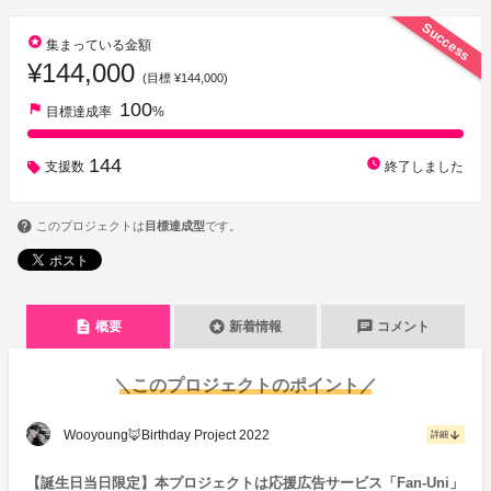
Success
stars
集まっている金額
¥144,000
(目標 ¥144,000)
100
flag
目標達成率
%
144
watch_later
支援数
終了しました
このプロジェクトは
目標達成型
です。
description
stars
chat
概要
新着情報
コメント
＼このプロジェクトのポイント／
Wooyoung🦊Birthday Project 2022
arrow_downward
詳細
【誕生日当日限定】本プロジェクトは応援広告サービス「Fan-Uni」