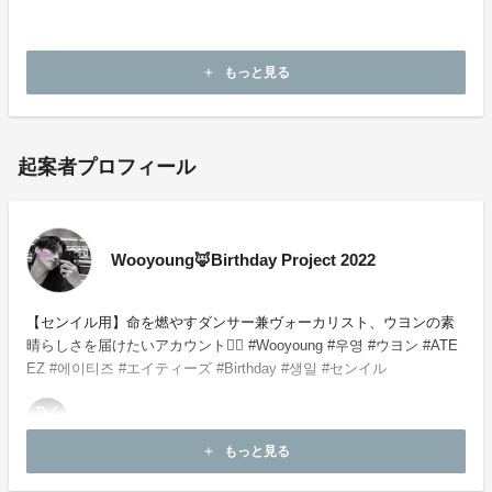
・本企画について、ご本人の公式アカウントや所属事務
所等へのお問い合わせはご遠慮願います。
もっと見る
add
起案者プロフィール
Wooyoung🦊Birthday Project 2022
【センイル用】命を燃やすダンサー兼ヴォーカリスト、ウヨンの素
晴らしさを届けたいアカウント❤️‍🔥 #Wooyoung #우영 #ウヨン #ATE
EZ #에이티즈 #エイティーズ #Birthday #생일 #センイル
もっと見る
add
お問い合わせ：
project-qa@fan-uni.com