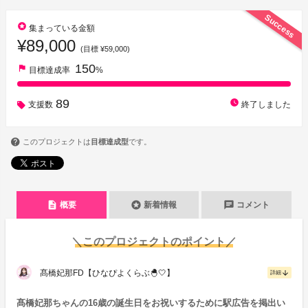
Success
stars
集まっている金額
¥89,000
(目標 ¥59,000)
150
flag
目標達成率
%
89
watch_later
支援数
終了しました
このプロジェクトは
目標達成型
です。
description
stars
chat
概要
新着情報
コメント
＼このプロジェクトのポイント／
髙橋妃那FD【ひなぴよくらぶ🐣🤍】
arrow_downward
詳細
髙橋妃那ちゃんの16歳の誕生日をお祝いするために駅広告を掲出い