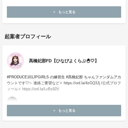
・本企画について、ご本人の公式アカウントや所属事務
所等へのお問い合わせはご遠慮願います。
もっと見る
add
起案者プロフィール
髙橋妃那FD【ひなぴよくらぶ🐣🤍】
#PRODUCE101JPGIRLS の練習生 #髙橋妃那 ちゃんファンダムアカ
ウントです🤍✨ 連絡ご要望など✧ https://onl.la/4zGQ3Jj /公式プロフ
ィール✧ https://onl.la/LvBs92V
もっと見る
add
お問い合わせ：
project-qa@fan-uni.com