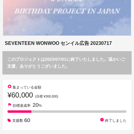
SEVENTEEN WONWOO センイル広告 20230717
このプロジェクトは2023/07/01に終了いたしました。温かいご
支援、ありがとうございました。
stars
集まっている金額
¥60,000
(目標 ¥300,000)
20
flag
目標達成率
%
60
watch_later
支援数
終了しました