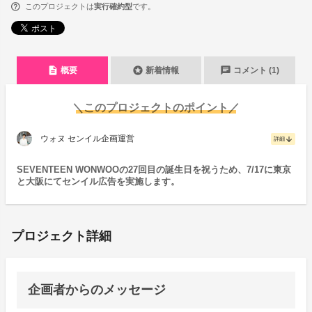
このプロジェクトは
実行確約型
です。
description
stars
chat
概要
新着情報
コメント (1)
＼このプロジェクトのポイント／
ウォヌ センイル企画運営
arrow_downward
詳細
SEVENTEEN WONWOOの27回目の誕生日を祝うため、7/17に東京
と大阪にてセンイル広告を実施します。
プロジェクト詳細
企画者からのメッセージ