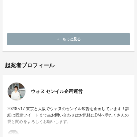
・支援金は株式会社Fanationによって企画の終了まで管
理されます。
・本企画について、ご本人の公式アカウントや所属事務
所等へのお問い合わせはご遠慮願います。
もっと見る
add
起案者プロフィール
ウォヌ センイル企画運営
2023/7/17 東京と大阪でウォヌのセンイル広告を企画しています！詳
細は固定ツイートまで🙏お問い合わせはお気軽にDMへ💬たくさんの
愛と関心をよろしくお願いします。