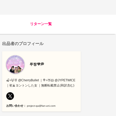
リターン一覧
出品者のプロフィール
루짱💜💭
🍒=🦊🐰 @CherryBullet ｜🍭=🍑🐹 @JYPETWICE
｜初🗼ヨントンした女 ｜無断転載禁止(和訳含む)
お問い合わせ：
project-qa@fan-uni.com