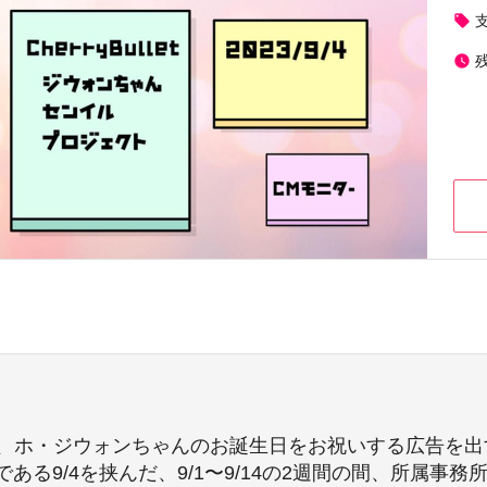
local_offer
watch_later
最強センター、ホ・ジウォンちゃんのお誕生日をお祝いする広告
る9/4を挟んだ、9/1〜9/14の2週間の間、所属事務