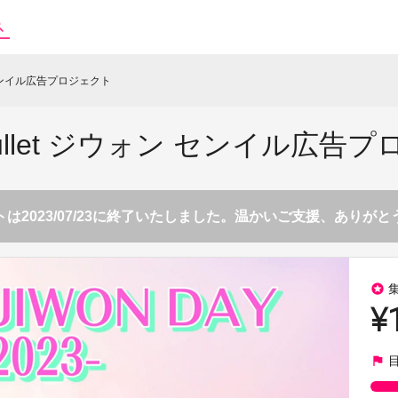
ォン センイル広告プロジェクト
y Bullet ジウォン センイル広告
は2023/07/23に終了いたしました。温かいご支援、ありが
stars
¥
flag