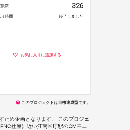
326
支援数
残り時間
終了しました
お気に入りに追加する
help
このプロジェクトは
目標達成型
です。
を出すため企画となります。 このプロジェ
所FNC社屋に近い江南区庁駅のCMモニ