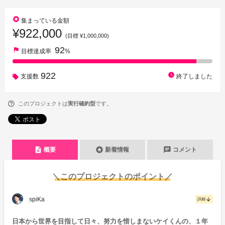
stars
集まっている金額
¥922,000
(目標 ¥1,000,000)
92
flag
目標達成率
%
922
watch_later
支援数
終了しました
このプロジェクトは
実行確約型
です。
description
stars
chat
概要
新着情報
コメント
＼このプロジェクトのポイント／
spiKa
arrow_downward
詳細
日本から世界を目指して日々、努力を惜しまないケイくんの、１年