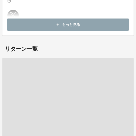
🤍
もっと見る
add
お問い合わせ：
project-qa@fan-uni.com
リターン一覧