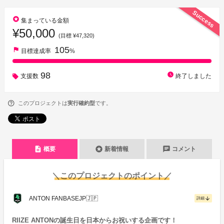
Success
stars
集まっている金額
¥50,000
(目標 ¥47,320)
105
flag
目標達成率
%
98
watch_later
支援数
終了しました
このプロジェクトは
実行確約型
です。
description
stars
chat
概要
新着情報
コメント
＼このプロジェクトのポイント／
ANTON FANBASEJP🇯🇵
arrow_downward
詳細
RIIZE ANTONの誕生日を日本からお祝いする企画です！