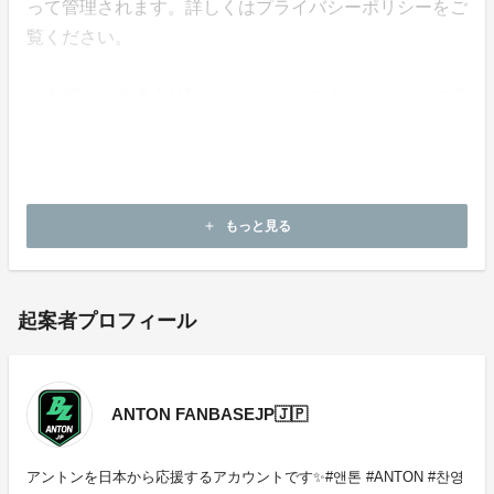
って管理されます。詳しくはプライバシーポリシーをご
覧ください。
・支援金は株式会社Fanationによって企画の終了まで管
理されます。
・本企画について、ご本人の公式アカウントや所属事務
所等へのお問い合わせはご遠慮願います。
もっと見る
add
起案者プロフィール
ANTON FANBASEJP🇯🇵
アントンを日本から応援するアカウントです✨#앤톤 #ANTON #찬영