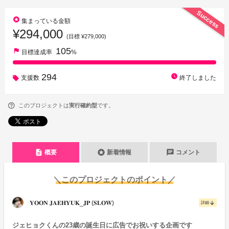
Success
stars
集まっている金額
¥294,000
(目標 ¥279,000)
105
flag
目標達成率
%
294
watch_later
支援数
終了しました
このプロジェクトは
実行確約型
です。
description
stars
chat
概要
新着情報
コメント
＼このプロジェクトのポイント／
𝐘𝐎𝐎𝐍 𝐉𝐀𝐄𝐇𝐘𝐔𝐊_𝐉𝐏 (𝐒𝐋𝐎𝐖)
arrow_downward
詳細
ジェヒョクくんの23歳の誕生日に広告でお祝いする企画です