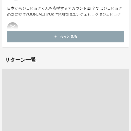
日本からジェヒョクくんを応援するアカウント🦁 全てはジェヒョク
の為に🫶 #YOONJAEHYUK #윤재혁 #ユンジェヒョク #ジェヒョク
もっと見る
add
お問い合わせ：
project-qa@fan-uni.com
リターン一覧