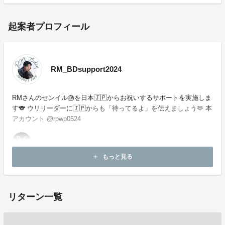
起案者プロフィール
RM_BDsupport2024
RMさんのセンイル🎂を日本🇯🇵からお祝いするサポートを実施しま
す🐨 ウリリーダーに🇯🇵からも「待ってるよ」を伝えましょう🫶 本
アカウント @rpwp0524
もっと見る
add
お問い合わせ：
project-qa@fan-uni.com
リターン一覧