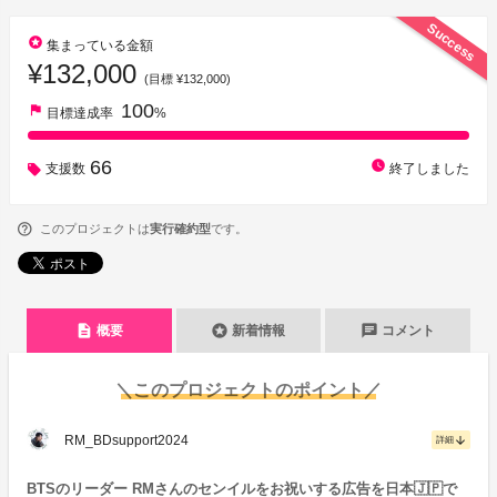
Success
stars
集まっている金額
¥132,000
(目標 ¥132,000)
100
flag
目標達成率
%
66
watch_later
支援数
終了しました
このプロジェクトは
実行確約型
です。
description
stars
chat
概要
新着情報
コメント
＼このプロジェクトのポイント／
RM_BDsupport2024
arrow_downward
詳細
BTSのリーダー RMさんのセンイルをお祝いする広告を日本🇯🇵で