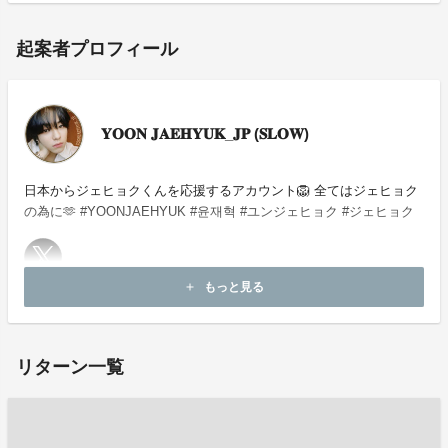
起案者プロフィール
𝐘𝐎𝐎𝐍 𝐉𝐀𝐄𝐇𝐘𝐔𝐊_𝐉𝐏 (𝐒𝐋𝐎𝐖)
日本からジェヒョクくんを応援するアカウント🦁 全てはジェヒョク
の為に🫶 #YOONJAEHYUK #윤재혁 #ユンジェヒョク #ジェヒョク
もっと見る
add
お問い合わせ：
project-qa@fan-uni.com
リターン一覧