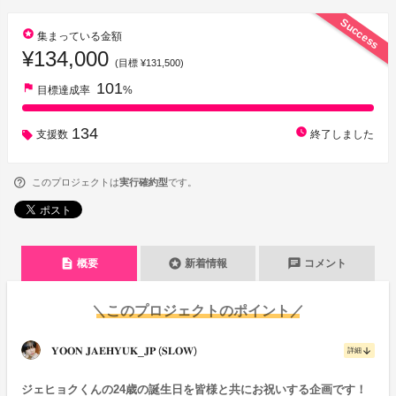
Success
stars
集まっている金額
¥134,000
(目標 ¥131,500)
101
flag
目標達成率
%
134
watch_later
支援数
終了しました
このプロジェクトは
実行確約型
です。
description
stars
chat
概要
新着情報
コメント
＼このプロジェクトのポイント／
𝐘𝐎𝐎𝐍 𝐉𝐀𝐄𝐇𝐘𝐔𝐊_𝐉𝐏 (𝐒𝐋𝐎𝐖)
arrow_downward
詳細
ジェヒョクくんの24歳の誕生日を皆様と共にお祝いする企画です！