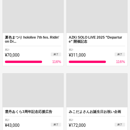
夏色まつり hololive 7th fes. Ridin'
AZKi SOLO LiVE 2025 ”Departur
on Dr...
e” 開催記念
累計
累計
¥70,000
¥311,000
終了
終了
116
%
116
%
雲丹ゐくら3周年記念応援広告
みこだよさんお誕生日お祝い企画
累計
累計
¥43,000
¥172,000
終了
終了