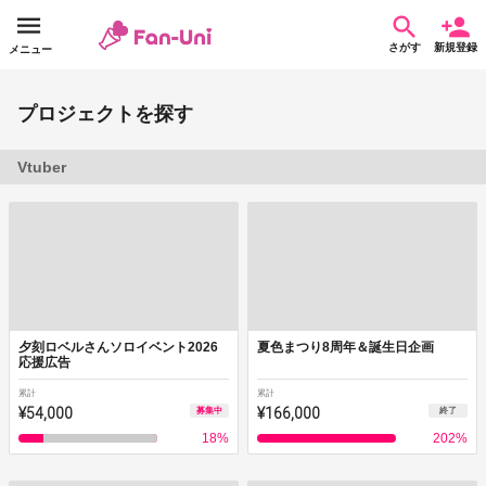
さがす
新規登録
メニュー
プロジェクトを探す
Vtuber
夕刻ロベルさんソロイベント2026
夏色まつり8周年＆誕生日企画
応援広告
累計
累計
¥54,000
¥166,000
募集中
終了
18
%
202
%