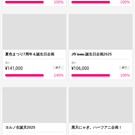
100
%
100
%
夏色まつり7周年＆誕生日企画
𝒯𖠚ᐝ𝒕𝒐𝒎𝒐.誕生日企画2025
累計
累計
¥141,000
¥106,000
終了
終了
140
%
100
%
ヨルノ生誕灾2025
黑天にゃぎ。ハーフアニ企画！