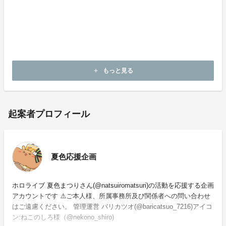
・支援金は株式会社Fanationによって企画の終了まで管
理されます。
・本企画について、ご本人の公式アカウントや所属事務
所等へのお問い合わせはご遠慮願います。
もっと見る
add
起案者プロフィール
夏色応援企画
ホロライブ 夏色まつりさん(@natsuiromatsuri)の活動を応援する企画
アカウントです ⚠️ご本人様、所属事務所及び関係者への問い合わせ
はご遠慮ください。 管理運営 バリカツオ(@baricatsuo_7216)アイコ
ン:ねこのしろ様（@nekono_shiro)