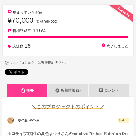
Success
stars
集まっている金額
¥70,000
(目標 ¥60,000)
116
flag
目標達成率
%
15
watch_later
支援数
終了しました
このプロジェクトは
実行確約型
です。
description
stars
chat
概要
新着情報 (2)
コメント
＼このプロジェクトのポイント／
夏色応援企画
arrow_downward
詳細
ホロライブ1期生の夏色まつりさんのhololive 7th fes. Ridin' on Dre