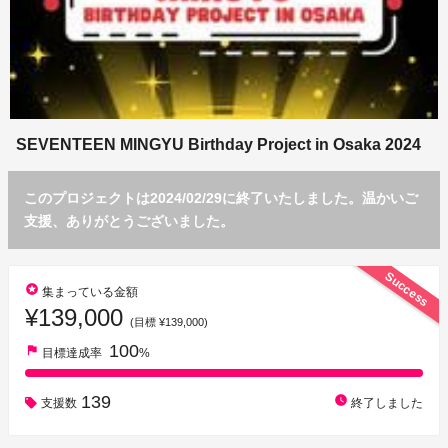
SEVENTEEN MINGYU Birthday Project in Osaka 2024
このプロジェクトは2024/02/29に終了いたしました。温かいご
支援、ありがとうございました。
Success
stars
集まっている金額
¥139,000
(目標 ¥139,000)
100
flag
目標達成率
%
139
watch_later
支援数
終了しました