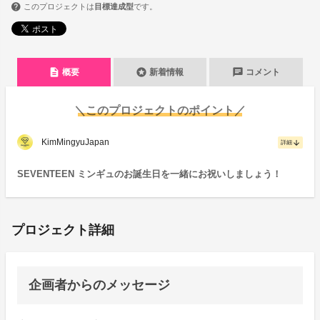
このプロジェクトは
目標達成型
です。
description
stars
chat
概要
新着情報
コメント
＼このプロジェクトのポイント／
KimMingyuJapan
arrow_downward
詳細
SEVENTEEN ミンギュのお誕生日を一緒にお祝いしましょう！
プロジェクト詳細
企画者からのメッセージ