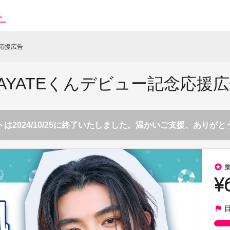
念応援広告
AYATEくんデビュー記念応援
は2024/10/25に終了いたしました。温かいご支援、ありが
stars
¥
flag