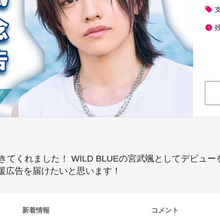
local_offer
watch_later
きてくれました！ WILD BLUEの宮武颯としてデビュ
援広告を届けたいと思います！
新着情報
コメント