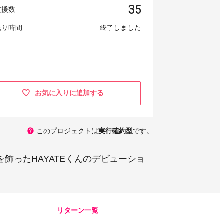
35
支援数
残り時間
終了しました
お気に入りに追加する
help
このプロジェクトは
実行確約型
です。
ーを飾ったHAYATEくんのデビューショ
リターン一覧