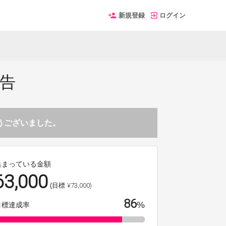
新規登録
ログイン
広告
とうございました。
集まっている金額
63,000
¥73,000)
(目標
86
%
目標達成率