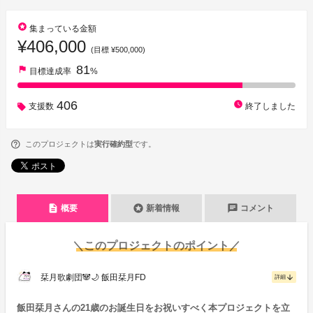
stars
集まっている金額
¥406,000
(目標 ¥500,000)
81
flag
目標達成率
%
406
watch_later
支援数
終了しました
このプロジェクトは
実行確約型
です。
description
stars
chat
概要
新着情報
コメント
＼このプロジェクトのポイント／
栞月歌劇団🐼🌙 飯田栞月FD
arrow_downward
詳細
飯田栞月さんの21歳のお誕生日をお祝いすべく本プロジェクトを立