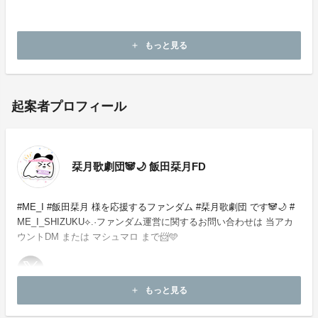
・本企画について、ご本人の公式アカウントや所属事務
所等へのお問い合わせはご遠慮願います。
もっと見る
add
起案者プロフィール
栞月歌劇団🐼🌙 飯田栞月FD
#ME_I #飯田栞月 様を応援するファンダム #栞月歌劇団 です🐼🌙 #
ME_I_SHIZUKU⟡.·ファンダム運営に関するお問い合わせは 当アカ
ウントDM または マシュマロ まで📨🩵
もっと見る
add
お問い合わせ：
project-qa@fan-uni.com