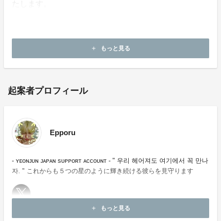
たします。
・本企画について、ご本人の公式アカウントや所属事務
所等へのお問い合わせはご遠慮願います。
もっと見る
add
起案者プロフィール
Epporu
- ʏᴇᴏɴᴊᴜɴ ᴊᴀᴘᴀɴ sᴜᴘᴘᴏʀᴛ ᴀᴄᴄᴏᴜɴᴛ - " 우리 헤어져도 여기에서 꼭 만나
자. " これからも５つの星のように輝き続ける彼らを見守ります
もっと見る
add
お問い合わせ：
project-qa@fan-uni.com