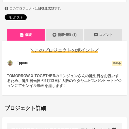
このプロジェクトは
目標達成型
です。
description
stars
chat
概要
新着情報 (1)
コメント
＼このプロジェクトのポイント／
Epporu
arrow_downward
詳細
TOMORROW X TOGETHERのヨンジュンさんの誕生日をお祝いす
るため、誕生日当日の9月13日に大阪のツタヤエビスバシヒットビジ
ョンにてセンイル動画を流します！
プロジェクト詳細