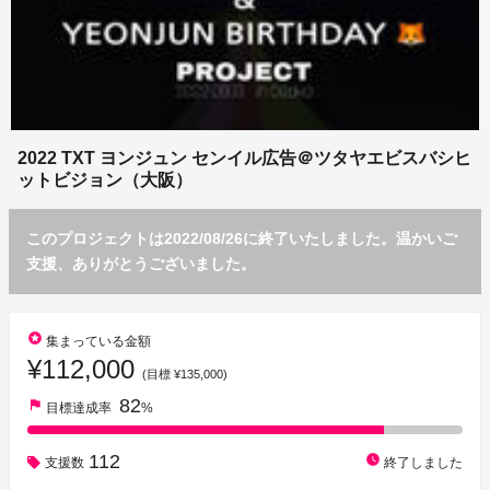
2022 TXT ヨンジュン センイル広告＠ツタヤエビスバシヒ
ットビジョン（大阪）
このプロジェクトは2022/08/26に終了いたしました。温かいご
支援、ありがとうございました。
stars
集まっている金額
¥112,000
(目標 ¥135,000)
82
flag
目標達成率
%
112
watch_later
支援数
終了しました