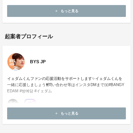
・本企画について、ご本人の公式アカウントや所属事務
所等へのお問い合わせはご遠慮願います。
もっと見る
add
起案者プロフィール
BYS JP
イェダムくんファンの応援活動をサポートします✨イェダムくんを
一緒に応援しましょう❣️問い合わせ等はインスタDMまで✉️#BANGY
EDAM #방예담 #イェダム
もっと見る
add
お問い合わせ：
project-qa@fan-uni.com