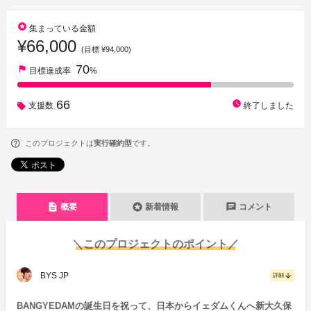
stars
集まっている金額
¥66,000
(目標 ¥94,000)
70
flag
目標達成率
%
66
watch_later
支援数
終了しました
このプロジェクトは
実行確約型
です。
description
stars
chat
概要
新着情報
コメント
＼このプロジェクトのポイント／
BYS JP
arrow_downward
詳細
BANGYEDAMの誕生日を祝って、日本からイェダムくんへ新大久保