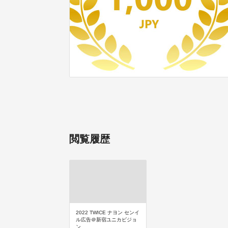
閲覧履歴
2022 TWICE ナヨン センイ
ル広告＠新宿ユニカビジョ
ン