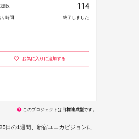
114
支援数
残り時間
終了しました
お気に入りに追加する
help
このプロジェクトは
目標達成型
です。
月25日の1週間、新宿ユニカビジョンに