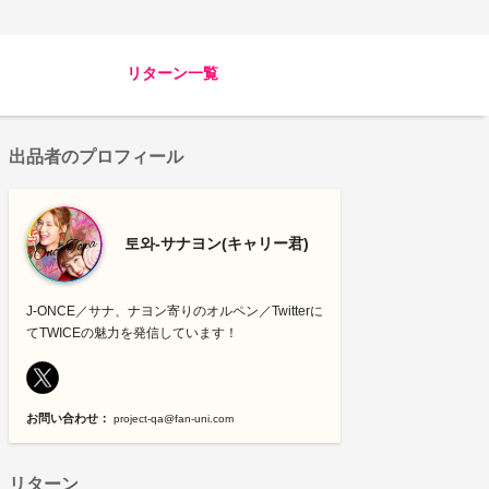
リターン一覧
出品者のプロフィール
토와‐サナヨン(キャリー君)
J-ONCE／サナ、ナヨン寄りのオルペン／Twitterに
てTWICEの魅力を発信しています！
お問い合わせ：
project-qa@fan-uni.com
リターン