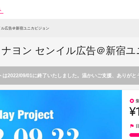
 センイル広告＠新宿ユニカビジョン
ICE ナヨン センイル広告＠新
は2022/09/01に終了いたしました。温かいご支援、ありが
stars
¥
flag