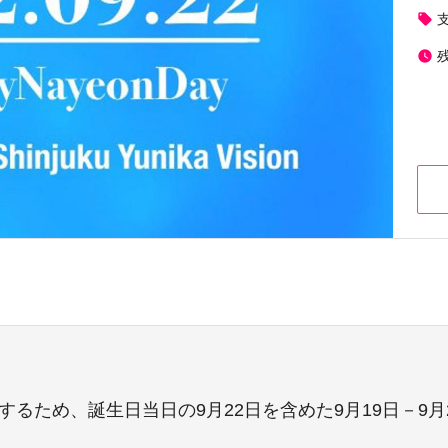
local_offer
watch_later
するため、誕生日当日の9月22日を含めた9月19日－9