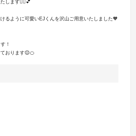
す🙇‍♀️💕
けるように可愛いEJくんを沢山ご用意いたしました🧡
ます！
おります😌🍊