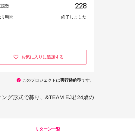
228
支援数
残り時間
終了しました
お気に入りに追加する
help
このプロジェクトは
実行確約型
です。
グ形式で募り、&TEAM EJ君24歳の
リターン一覧