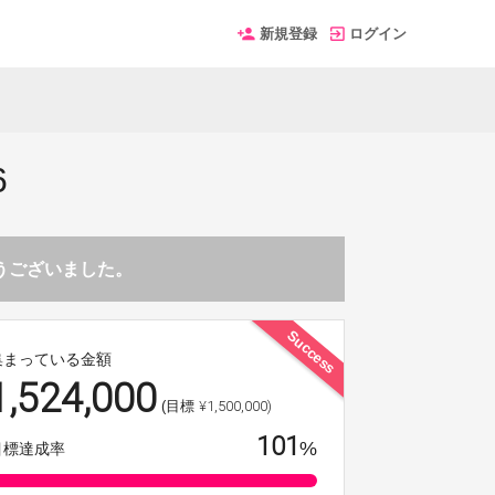
新規登録
ログイン
6
とうございました。
Success
集まっている金額
1,524,000
¥1,500,000)
(目標
101
%
目標達成率