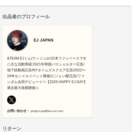
出品者のプロフィール
EJ JAPAN
&TEAM EJくん(ウィジュ)の日本ファンベースです
🍊主な活動実績:2021年韓国バスシェルター広告/
地下鉄動画広告/NYタイムズスクエア広告/2022〜
24年センイルイベント開催/ビジョン/駅広告/ファ
ンダム合同デビューイベ【2025 HAPPY EJ DAY】
過去最大規模開催🍊
お問い合わせ：
project-qa@fan-uni.com
リターン