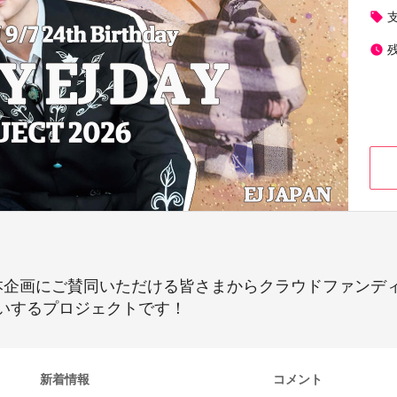
local_offer
watch_later
、本企画にご賛同いただける皆さまからクラウドファンディン
いするプロジェクトです！
新着情報
コメント