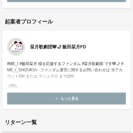
起案者プロフィール
栞月歌劇団🐼🌙 飯田栞月FD
#ME_I #飯田栞月 様を応援するファンダム #栞月歌劇団 です🐼🌙 #
ME_I_SHIZUKU⟡.·ファンダム運営に関するお問い合わせは 当アカ
ウントDM または マシュマロ まで📨🩵
もっと見る
add
お問い合わせ：
project-qa@fan-uni.com
リターン一覧