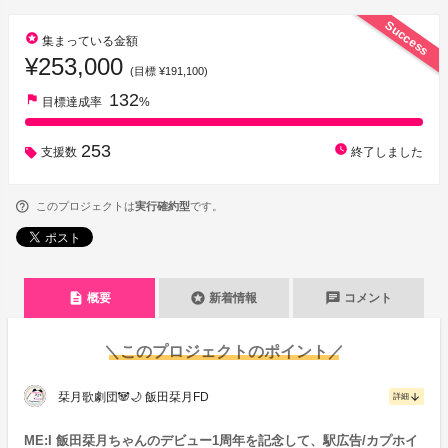
Success
stars
集まっている金額
¥253,000
(目標 ¥191,100)
132
flag
目標達成率
%
253
watch_later
支援数
終了しました
このプロジェクトは
実行確約型
です。
description
stars
chat
概要
新着情報
コメント
＼このプロジェクトのポイント／
栞月歌劇団🐼🌙 飯田栞月FD
arrow_downward
詳細
ME:I 飯田栞月ちゃんのデビュー1周年を記念して、駅広告/カプホイ