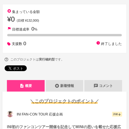
stars
集まっている金額
¥0
(目標 ¥132,000)
0
flag
目標達成率
%
0
watch_later
支援数
終了しました
このプロジェクトは
実行確約型
です。
description
stars
chat
概要
新着情報
コメント
＼このプロジェクトのポイント／
INI FAN-CON TOUR 応援企画
arrow_downward
詳細
INI初のファンコンツアー開催を記念してMINIの思いを載せた応援広