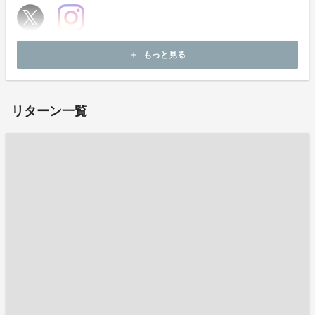
ホームページ：
https://www.tiktok.com/@mogu_masaya?is_from_webapp=1&sender_device=pc
もっと見る
add
お問い合わせ：
project-qa@fan-uni.com
リターン一覧