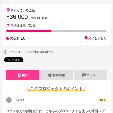
stars
集まっている金額
¥36,000
(目標 ¥80,000)
45
flag
目標達成率
%
18
watch_later
支援数
終了しました
このプロジェクトは
実行確約型
です。
description
stars
chat
概要
新着情報
コメント
＼このプロジェクトのポイント／
Lūcifer
arrow_downward
詳細
ロウンさんのお誕生日に、こちらのプロジェクトを使って韓国へプ