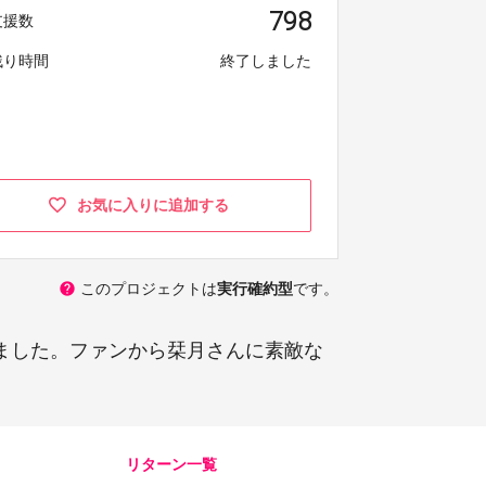
798
支援数
残り時間
終了しました
お気に入りに追加する
help
このプロジェクトは
実行確約型
です。
げました。ファンから栞月さんに素敵な
リターン一覧