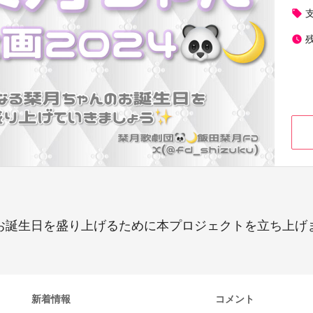
local_offer
watch_later
んのお誕生日を盛り上げるために本プロジェクトを立ち上
新着情報
コメント