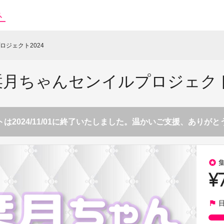
ジェクト2024
月ちゃんセンイルプロジェクト
は2024/11/01に終了いたしました。温かいご支援、ありが
stars
¥
flag