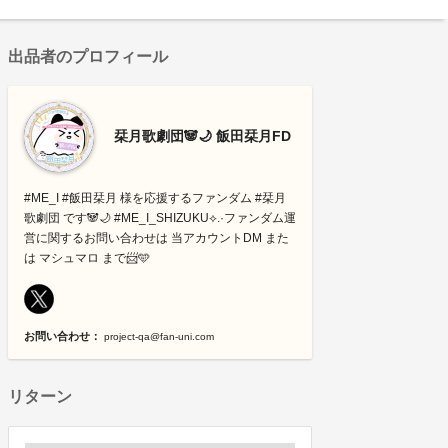
出品者のプロフィール
栞月歌劇団🐼🌙 飯田栞月FD
#ME_I #飯田栞月 様を応援するファンダム #栞月
歌劇団 です🐼🌙 #ME_I_SHIZUKU⟡.·ファンダム運
営に関するお問い合わせは 当アカウントDM また
は マシュマロ まで📨🩵
お問い合わせ：
project-qa@fan-uni.com
リターン