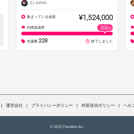
EJ JAPAN
¥1,524,000
集まっている金額
101
目標達成率
%
228
支援数
終了しました
|
運営会社
|
プライバシーポリシー
|
外部送信ポリシー
|
ヘル
© 2022 Fanation Inc.