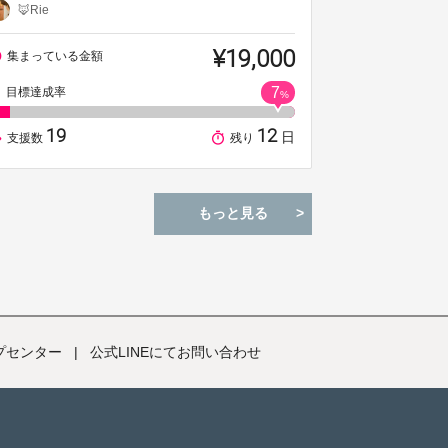
🦊Rie
¥19,000
集まっている金額
7
目標達成率
%
19
12
日
支援数
残り
もっと見る
プセンター
|
公式LINEにてお問い合わせ