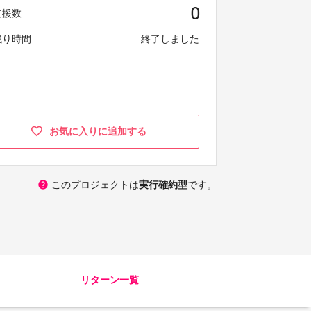
0
支援数
残り時間
終了しました
お気に入りに追加する
help
このプロジェクトは
実行確約型
です。
リターン一覧