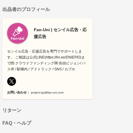
出品者のプロフィール
Fan-Uni | センイル広告・応
援広告
センイル広告・応援広告を専門でサポートしま
す。 ご相談は公式LINE(https://lin.ee/DNlEFtO)ま
で💌 クラウドファンディング🆗 街頭ビジョン/ バ
ス停 / 駅構内 / アドトラック / SNS / カプホ
お問い合わせ：
project-qa@fan-uni.com
リターン
FAQ・ヘルプ