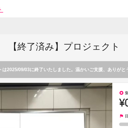
【終了済み】プロジェクト
は2025/09/03に終了いたしました。温かいご支援、ありが
stars
¥
flag