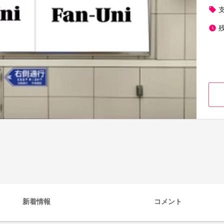
local_offer
watch_later
新着情報
コメント