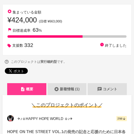
stars
集まっている金額
¥424,000
(目標 ¥663,000)
63
flag
目標達成率
%
332
watch_later
支援数
終了しました
このプロジェクトは
実行確約型
です。
description
stars
chat
概要
新着情報 (1)
コメント
＼このプロジェクトのポイント／
✈︎♪☺︎HAPPY HOPE WORLD ☺︎♪✈︎
arrow_downward
詳細
HOPE ON THE STREET VOL.1の発売の記念と応援のために日本各