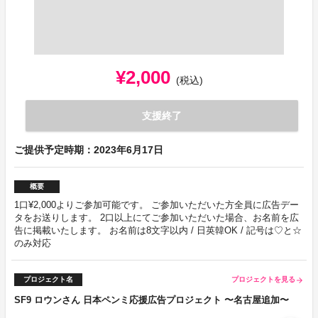
¥2,000
(税込)
支援終了
ご提供予定時期：2023年6月17日
概要
1口¥2,000よりご参加可能です。 ご参加いただいた方全員に広告デー
タをお送りします。 2口以上にてご参加いただいた場合、お名前を広
告に掲載いたします。 お名前は8文字以内 / 日英韓OK / 記号は♡と☆
のみ対応
プロジェクト名
プロジェクトを見る
arrow_forward
SF9 ロウンさん 日本ペンミ応援広告プロジェクト 〜名古屋追加〜