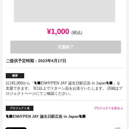
¥1,000
(税込)
支援終了
ご提供予定時期：2023年4月17日
概要
1口¥1,000から「🐈‍⬛ENHYPEN JAY 誕生日駅広告 in Japan🐈‍⬛」を
支援できます。 3口以上でリターン品をお送りいたします。 詳細はプ
ロジェクトページにてご確認ください。
プロジェクト名
プロジェクトを見る
arrow_forward
🐈‍⬛ENHYPEN JAY 誕生日駅広告 in Japan🐈‍⬛